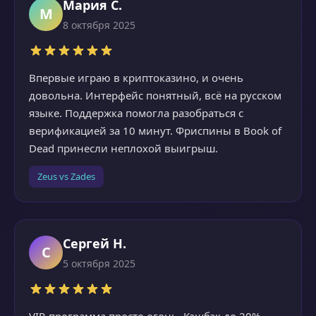
Мария С.
М
8 октября 2025
Впервые играю в криптоказино, и очень
довольна. Интерфейс понятный, всё на русском
языке. Поддержка помогла разобраться с
верификацией за 10 минут. Фриспины в Book of
Dead принесли неплохой выигрыш.
Zeus vs Zades
Сергей Н.
С
5 октября 2025
VIP-программа просто огонь. Кэшбэк до 20%