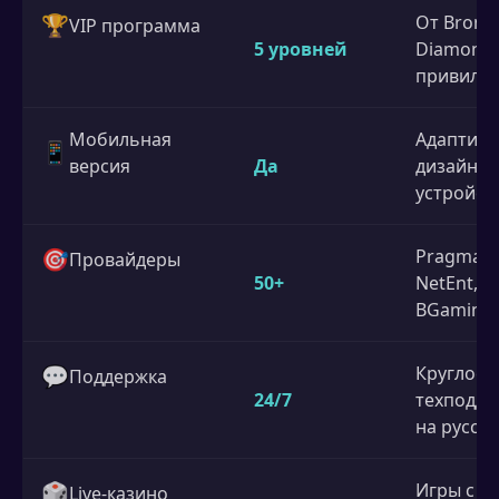
🏆
От Bronz
VIP программа
5 уровней
Diamond 
привиле
Мобильная
Адаптив
📱
версия
Да
дизайн дл
устройст
🎯
Pragmatic
Провайдеры
50+
NetEnt,
BGaming 
💬
Круглосу
Поддержка
24/7
техподде
на русск
🎲
Игры с 
Live-казино