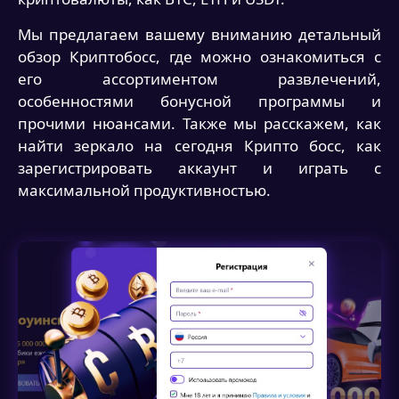
Мы предлагаем вашему вниманию детальный
обзор Криптобосс, где можно ознакомиться с
его ассортиментом развлечений,
особенностями бонусной программы и
прочими нюансами. Также мы расскажем, как
найти зеркало на сегодня Крипто босс, как
зарегистрировать аккаунт и играть с
максимальной продуктивностью.