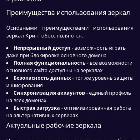
Преимущества использования зеркал
Основными преимуществами использования
зеркал Криптобосс являются:
Непрерывный доступ
- возможность играть
даже при блокировке основного домена
Полная функциональность
- все возможности
основного сайта доступны на зеркалах
Безопасность данных
- тот же уровень защиты
и шифрования
Синхронизация аккаунтов
- единый профиль
на всех доменах
Быстрая загрузка
- оптимизированная работа
на альтернативных серверах
Актуальные рабочие зеркала