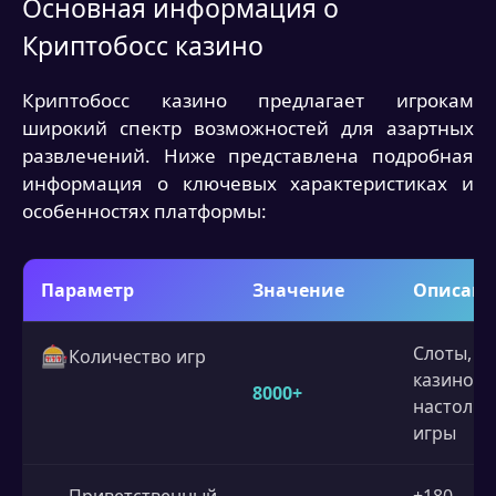
Основная информация о
Криптобосс казино
Криптобосс казино предлагает игрокам
широкий спектр возможностей для азартных
развлечений. Ниже представлена подробная
информация о ключевых характеристиках и
особенностях платформы:
Параметр
Значение
Описани
🎰
Слоты, liv
Количество игр
казино,
8000+
настоль
игры
Приветственный
+180