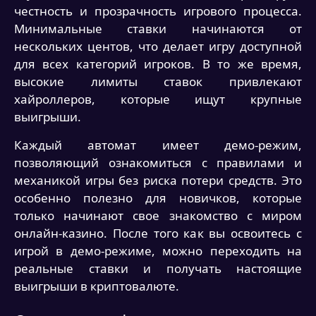
честность и прозрачность игрового процесса.
Минимальные ставки начинаются от
нескольких центов, что делает игру доступной
для всех категорий игроков. В то же время,
высокие лимиты ставок привлекают
хайроллеров, которые ищут крупные
выигрыши.
Каждый автомат имеет демо-режим,
позволяющий ознакомиться с правилами и
механикой игры без риска потери средств. Это
особенно полезно для новичков, которые
только начинают свое знакомство с миром
онлайн-казино. После того как вы освоитесь с
игрой в демо-режиме, можно переходить на
реальные ставки и получать настоящие
выигрыши в криптовалюте.