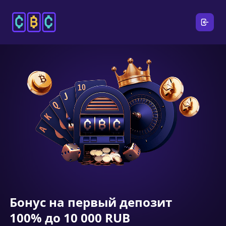
Бонус на первый депозит
100% до 10 000 RUB