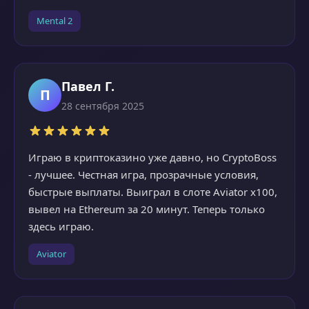
Mental 2
Павел Г.
П
28 сентября 2025
Играю в криптоказино уже давно, но CryptoBoss
- лучшее. Честная игра, прозрачные условия,
быстрые выплаты. Выиграл в слоте Aviator x100,
вывел на Ethereum за 20 минут. Теперь только
здесь играю.
Aviator