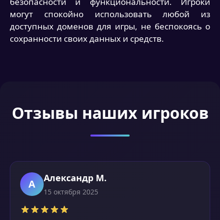
безопасности и функциональности. Игроки
могут спокойно использовать любой из
доступных доменов для игры, не беспокоясь о
сохранности своих данных и средств.
Отзывы наших игроков
Александр М.
А
15 октября 2025