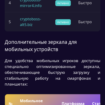
4
Быстро
Активно
mirror4.info
cryptoboss-
5
Быстро
Активно
alt5.biz
Дополнительные зеркала для
мобильных устройств
Для удобства мобильных игроков доступны
специально оптимизированные зеркала,
обеспечивающие быструю загрузку и
стабильную работу на смартфонах и
планшетах:
Мобильное
№
Платформа
Статус