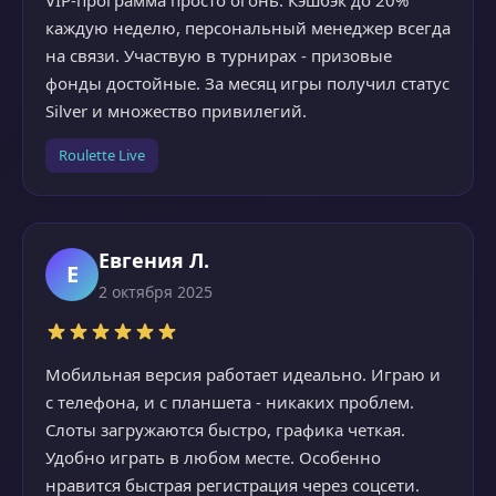
каждую неделю, персональный менеджер всегда
на связи. Участвую в турнирах - призовые
фонды достойные. За месяц игры получил статус
Silver и множество привилегий.
Roulette Live
Евгения Л.
Е
2 октября 2025
Мобильная версия работает идеально. Играю и
с телефона, и с планшета - никаких проблем.
Слоты загружаются быстро, графика четкая.
Удобно играть в любом месте. Особенно
нравится быстрая регистрация через соцсети.